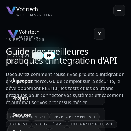
Vohrtech
WEB + MARKETING
Vohrtech
MONTRÉAL
18 FÉVRIER 2026
Guide des meilleures
LANGUE
EN
FR
pratiques d'intégration d'API
Découvrez comment réussir vos projets d'intégration
À propos
d'API web et tierce. Guide complet sur la sécurité, le
développement RESTful, les tests et les solutions
pratiques pour connecter vos systèmes efficacement
Projets
et automatiser vos processus métier.
Services
INTÉGRATION API
DÉVELOPPEMENT API
API REST
SÉCURITÉ API
INTÉGRATION TIERCE