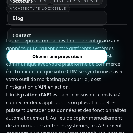
Secteurs
AUTOMATISATION
DÉVELOPPEMENT WEB
ARCHITECTURE LOGICIELLE
Blog
Contact
Les entreprises modernes fonctionnent grâce aux
données qui circulent entre différents systèmes
logiciels. Lorsque votre logiciel de comptabilité
Obtenir une proposition
communique avec votre plateforme de commerce
électronique, ou que votre CRM se synchronise avec
votre outil de marketing par courriel, c'est
l'intégration d'API en action.
L'intégration d'API
est le processus qui consiste à
connecter deux applications ou plus afin qu'elles
puissent partager des données et des fonctionnalités
automatiquement. Au lieu de copier manuellement
des informations entre les systèmes, les API créent